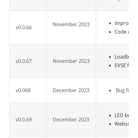
Improve d
November 2023
v0.0.66
Code cle
Loadbalan
v0.0.67
November 2023
EVSE firm
v0.068
December 2023
Bug fixin
LED behav
v0.0.69
December 2023
Websocke