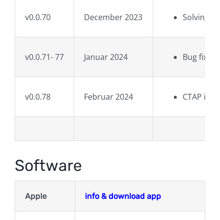
v0.0.70
December 2023
Solving lo
v0.0.71- 77
Januar 2024
Bug fixing
v0.0.78
Februar 2024
CTAP inte
Software
Apple
info & download app