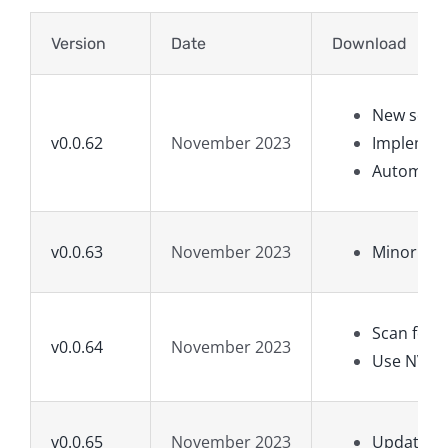
Version
Date
Download
New sessi
v0.0.62
November 2023
Implemen
Automated
v0.0.63
November 2023
Minor bug
Scan for 
v0.0.64
November 2023
Use NVS d
v0.0.65
November 2023
Update o