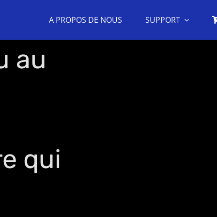
A PROPOS DE NOUS
SUPPORT
u au
re qui