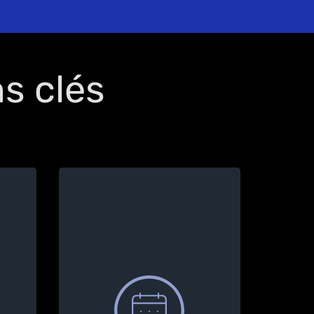
ns clés
de
e
gie
sez.
en
Programmez votre chargeur
de manière à ce qu’il ne se
t à