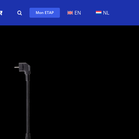
EN
NL
Mon ETAP