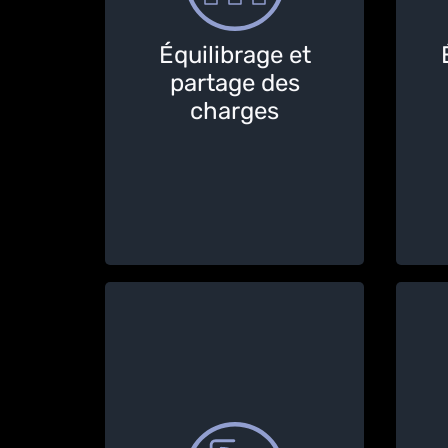
rapidement possible, sans
de
que votre fusible ne saute.
ta
Équilibrage et
La répartition de la charge
partage des
distribue la puissance
éne
charges
disponible sur plusieurs
chargeurs.
Faites gérer votre chargeur