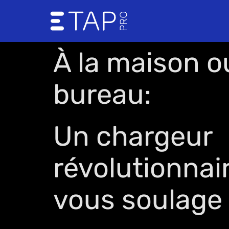
Skip
to
content
À la maison o
bureau:
Un chargeur
révolutionnai
vous soulage