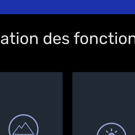
ation des fonctio
Vous pouvez choisir 
charger votre voitur
uniquement avec l’éner
solaire que vous produi
Ce choix peut se faire 
Si vous le souhaitez,
plusieurs étapes :
TAPpro ajuste le courant
chargement uniquemen