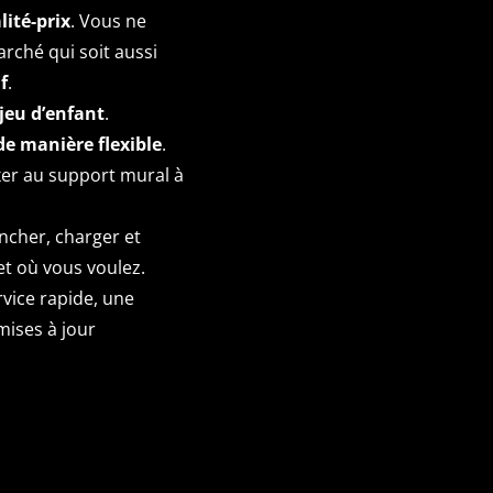
lité-prix
. Vous ne
rché qui soit aussi
f
.
jeu d’enfant
.
de manière flexible
.
xer au support mural à
ancher, charger et
et où vous voulez.
rvice rapide, une
mises à jour