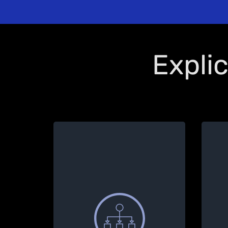
Explic
Équilibrage de la charge :
l’ETAPpro régule la vitesse
de charge pour que vous
puissiez recharger le plus
l’E