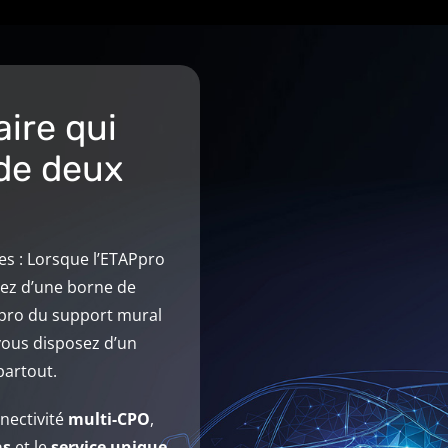
ire qui
 de deux
s : Lorsque l’ETAPpro
sez d’une borne de
APpro du support mural
vous disposez d’un
artout.
nectivité
multi-CPO
,
as
et le
service unique